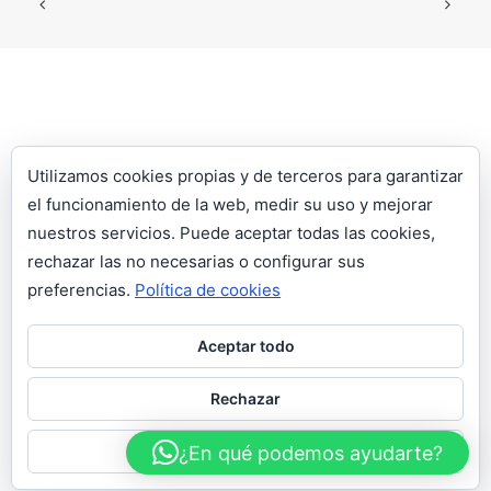
Utilizamos cookies propias y de terceros para garantizar
el funcionamiento de la web, medir su uso y mejorar
nuestros servicios. Puede aceptar todas las cookies,
LLÁMANOS:
964 53 54 66
| WHATSAPP:
609 110 991
|
rechazar las no necesarias o configurar sus
jon@ecosantiles.com
| HORARIO: L-V: 9:00-13:00H Y 15:00H-
preferencias.
Política de cookies
18:00H S: 10:00H – 13:00H
Aceptar todo
© Ecosan 2006 S.L. |
Aviso legal
|
Política de privacidad
|
Política de
cookies
| Diseño web realizado por
Grupoom
Rechazar
¿En qué podemos ayudarte?
Configurar