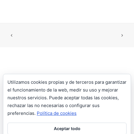
Utilizamos cookies propias y de terceros para garantizar
el funcionamiento de la web, medir su uso y mejorar
nuestros servicios. Puede aceptar todas las cookies,
LLÁMANOS:
964 53 54 66
| WHATSAPP:
609 110 991
|
rechazar las no necesarias o configurar sus
jon@ecosantiles.com
| HORARIO: L-V: 9:00-13:00H Y 15:00H-
preferencias.
Política de cookies
18:00H S: 10:00H – 13:00H
Aceptar todo
© Ecosan 2006 S.L. |
Aviso legal
|
Política de privacidad
|
Política de