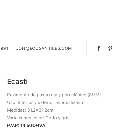
 991
JON@ECOSANTILES.COM
Ecasti
Pavimento de pasta roja y porcelánico (8MM)
Uso: Interior y exterior antideslizante
Medidas: 31.2×31.2cm
Variaciones color: Cotto y gris
P.V.P: 14.50€+IVA